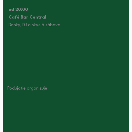
od 20:00
Café Bar Central
Drinky, DJ a skvelá zábava
Podujatie organizuje