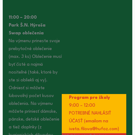
11:00 – 20:00
Park Š.N. Hýroša
Swap oblečenia
Na výmenu prineste svoje
prebytočné oblečenie
(max. 3 ks) Oblečenie musí
byť čisté a najmä
nositeľné (také, ktoré by
ste si obliekli aj vy).
Odniesť si môžete
ľubovoľný počet kusov
Program pre školy
oblečenia. Na výmenu
9:00 – 12:00
môžete priniesť dámske,
POTREBNÉ NAHLÁSIŤ
pánske, detské oblečenie
ÚČASŤ (emailom na
a tiež doplnky (z
iveta.filova@hufoz.com)