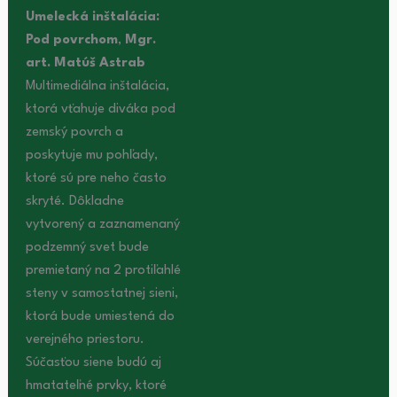
Umelecká inštalácia:
Pod povrchom
,
Mgr.
art. Matúš Astrab
Multimediálna inštalácia,
ktorá vťahuje diváka pod
zemský povrch a
poskytuje mu pohľady,
ktoré sú pre neho často
skryté. Dôkladne
vytvorený a zaznamenaný
podzemný svet bude
premietaný na 2 protiľahlé
steny v samostatnej sieni,
ktorá bude umiestená do
verejného priestoru.
Súčasťou siene budú aj
hmatateľné prvky, ktoré