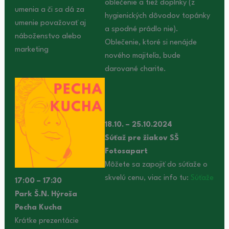
oblečenie a tiež doplnky (z
umenia a či sa dá za
hygienických dôvodov topánky
umenie považovať aj
a spodné prádlo nie).
náboženstvo alebo
Oblečenie, ktoré si nenájde
marketing
nového majiteľa, bude
darované charite.
18.10. – 25.10.2024
Súťaž pre žiakov SŠ
Fotosapart
Môžete sa zapojiť do súťaže o
skvelú cenu, viac info tu:
Súťaže
17:00 – 17:30
Park Š.N. Hýroša
Pecha Kucha
Krátke prezentácie