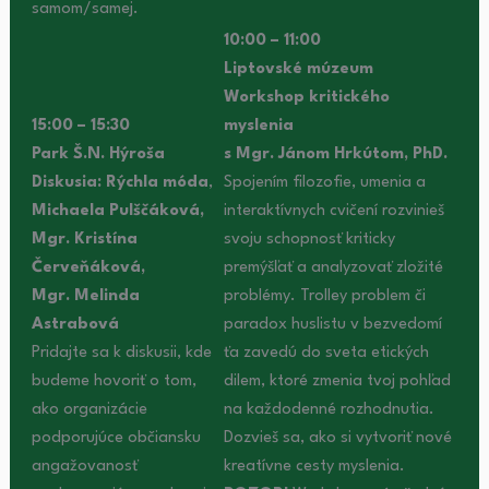
samom/samej.
10:00 – 11:00
Liptovské múzeum
Workshop kritického
15:00 – 15:30
myslenia
Park Š.N. Hýroša
s Mgr. Jánom Hrkútom, PhD.
Diskusia: Rýchla móda
,
Spojením filozofie, umenia a
Michaela Pulščáková,
interaktívnych cvičení rozvinieš
Mgr. Kristína
svoju schopnosť kriticky
Červeňáková,
premýšľať a analyzovať zložité
Mgr. Melinda
problémy. Trolley problem či
Astrabová
paradox huslistu v bezvedomí
Pridajte sa k diskusii, kde
ťa zavedú do sveta etických
budeme hovoriť o tom,
dilem, ktoré zmenia tvoj pohľad
ako organizácie
na každodenné rozhodnutia.
podporujúce občiansku
Dozvieš sa, ako si vytvoriť nové
angažovanosť
kreatívne cesty myslenia.