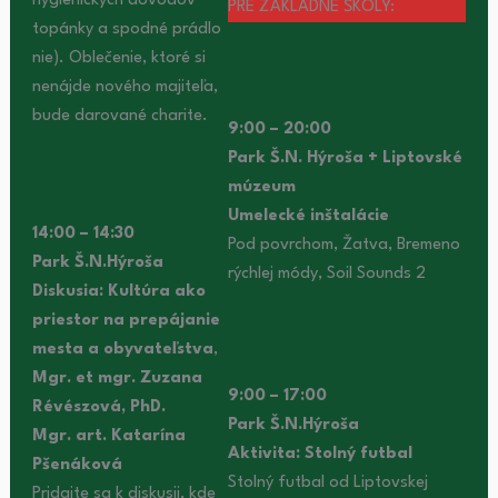
hygienických dôvodov
PRE ZÁKLADNÉ ŠKOLY:
topánky a spodné prádlo
nie). Oblečenie, ktoré si
nenájde nového majiteľa,
bude darované charite.
9:00 – 20:00
Park Š.N. Hýroša + Liptovské
múzeum
Umelecké inštalácie
14:00 – 14:30
Pod povrchom, Žatva, Bremeno
Park Š.N.Hýroša
rýchlej módy, Soil Sounds 2
Diskusia: Kultúra ako
priestor na prepájanie
mesta a obyvateľstva
,
Mgr. et mgr. Zuzana
9:00 – 17:00
Révészová, PhD.
Park Š.N.Hýroša
Mgr. art. Katarína
Aktivita: Stolný futbal
Pšenáková
Stolný futbal od Liptovskej
Pridajte sa k diskusii, kde