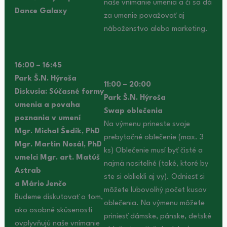
naše vnímanie umenia a či sa dá
Dance Galaxy
za umenie považovať aj
náboženstvo alebo marketing.
16:00 – 16:45
Park Š.N. Hýroša
11:00 – 20:00
Diskusia: Súčasné formy
Park Š.N. Hýroša
umenia a povaha
Swap oblečenia
poznania v umení
Na výmenu prineste svoje
Mgr. Michal Šedík, PhD
prebytočné oblečenie (max. 3
Mgr. Martin Nosál, PhD
ks) Oblečenie musí byť čisté a
umelci Mgr. art. Matúš
najmä nositeľné (také, ktoré by
Astrab
ste si obliekli aj vy). Odniesť si
a Mário Jenčo
môžete ľubovoľný počet kusov
Budeme diskutovať o tom,
oblečenia. Na výmenu môžete
ako osobné skúsenosti
priniesť dámske, pánske, detské
ovplyvňujú naše vnímanie