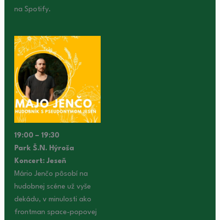
na Spotify.
19:00 – 19:30
Park Š.N. Hýroša
Koncert:
Jeseň
Mário Jenčo pôsobí na
hudobnej scéne už vyše
dekádu, v minulosti ako
frontman space-popovej