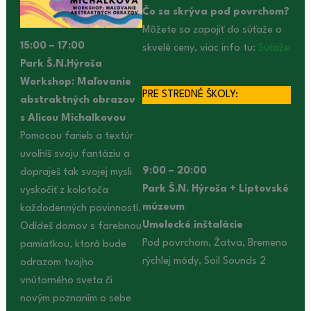
Čo sa skrýva pod povrchom?
Môžete sa zapojiť do súťaže o
15:00 – 17:00
skvelé ceny, viac info tu:
Súťaže
Park Š.N.Hýroša
Workshop: Maľovanie
PRE STREDNÉ ŠKOLY:
abstraktných obrazov
s Alicou Michalkovou
Pomocou farieb a textúr
uvoľníš svoju fantáziu a
9:00 – 20:00
dopraješ tak svojej mysli
Park Š.N. Hýroša + Liptovské
vyskočiť z kolotoča
múzeum
každodenných povinností.
Umelecké inštalácie
Odídeš domov s farebnou
Pod povrchom, Žatva, Bremeno
pamiatkou, ktorá bude
rýchlej módy, Soil Sounds 2
odrazom tvojho
vnútorného sveta či
novým poznaním o sebe