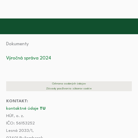
Dokumenty
Výročná správa 2024
Ochrana osobných údajov
Zásady používania súborov cookie
KONTAKT:
kontaktné údaje
TU
HÚF, o. z.
IČO: 56153252
Lesná 2033/1,
03401 Ružomberok