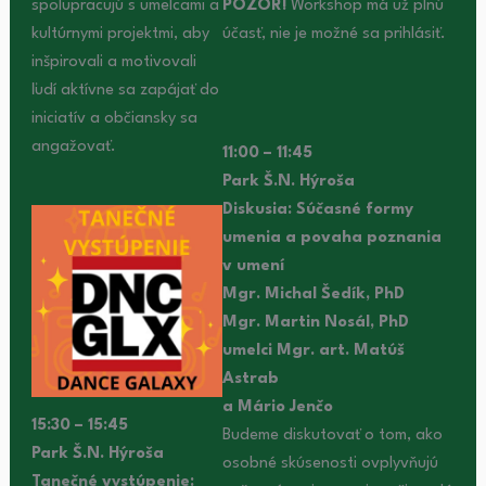
spolupracujú s umelcami a
POZOR!
Workshop má už plnú
kultúrnymi projektmi, aby
účasť, nie je možné sa prihlásiť.
inšpirovali a motivovali
ľudí aktívne sa zapájať do
iniciatív a občiansky sa
angažovať.
11:00 – 11:45
Park Š.N. Hýroša
Diskusia: Súčasné formy
umenia a povaha poznania
v umení
Mgr. Michal Šedík, PhD
Mgr. Martin Nosál, PhD
umelci Mgr. art. Matúš
Astrab
a Mário Jenčo
15:30 – 15:45
Budeme diskutovať o tom, ako
Park Š.N. Hýroša
osobné skúsenosti ovplyvňujú
Tanečné vystúpenie: