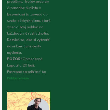
problémy. Trolley problem
či paradox huslistu v
bezvedomí ťa zavedú do
sveta etických dilem, ktoré
zmenia tvoj pohľad na
každodenné rozhodnutia.
Dozvieš sa, ako si vytvoriť
nové kreatívne cesty
myslenia.
POZOR!
Obmedzená
kapacita 20 ľudí.
Potrebné sa prihlásiť tu:
Prihlasovanie