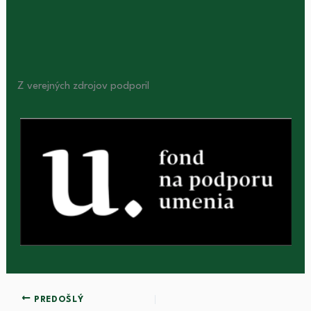
Z verejných zdrojov podporil
PREDOŠLÝ