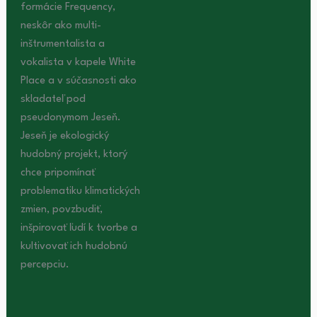
formácie Frequency,
neskôr ako multi-
inštrumentalista a
vokalista v kapele White
Place a v súčasnosti ako
skladateľ pod
pseudonymom Jeseň.
Jeseň je ekologický
hudobný projekt, ktorý
chce pripomínať
problematiku klimatických
zmien, povzbudiť,
inšpirovať ľudí k tvorbe a
kultivovať ich hudobnú
percepciu.