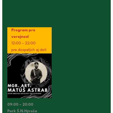
Program pre
verejnosť
12:00 – 22:00
pre dospelých aj deti
09:00 – 20:00
Park Š.N.Hýroša