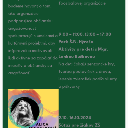
foosballovej organizácie
budeme hovoriť o tom,
ako organizácie
podporujúce občiansku
angažovanosť
9:00 – 11:00, 13:00 – 17:00
spolupracujú s umelcami a
Park Š.N. Hýroša
kultúrnymi projektmi, aby
Aktivity pre deti s Mgr.
inšpirovali a motivovali
Lenkou Bučkovou
ľudí aktívne sa zapájať do
Na deti čakajú senzorické hry,
iniciatív a občiansky sa
tvorba postavičiek z dreva,
angažovať.
lepenie zvieratiek podľa siluety
a piškvorky
2.10.-16.10.2024
Súťaž pre žiakov ZŠ